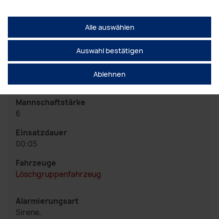
Feuerwehr wieder selbst befreien.
Alle auswählen
Einsatzart
Auswahl bestätigen
Technische Hilfeleistung
Einsatzstart
Ablehnen
3. Mai 2026 17:01
Mannschaftstärke
6
Einsatzdauer
00:05
Fahrzeuge
Löschgruppenfahrzeug
Alarmierungsart
Sirene,