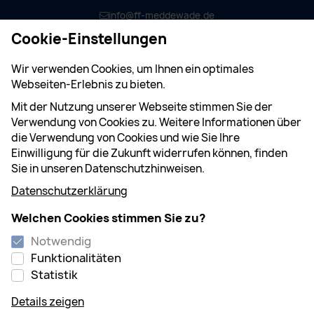
info@ff-meddewade.de
Cookie-Einstellungen
Menü
Wir verwenden Cookies, um Ihnen ein optimales
Webseiten-Erlebnis zu bieten.
Mit der Nutzung unserer Webseite stimmen Sie der
Verwendung von Cookies zu. Weitere Informationen über
die Verwendung von Cookies und wie Sie Ihre
Home
Einsätze
04/2026
Einwilligung für die Zukunft widerrufen können, finden
Sie in unseren Datenschutzhinweisen.
04/2026
Datenschutzerklärung
Welchen Cookies stimmen Sie zu?
03.05.2026 17:01
Technische Hilfeleistung
Notwendig
Funktionalitäten
04/2026 Technische Hilfe Klein
Statistik
Eine im Gitter verfangene Schlange gab Anlass zur
Details zeigen
Alarmierung. Diese konnte sich vor Eintreffen der